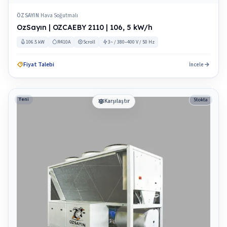
ÖZSAYIN
Hava Soğutmalı
|
OzSayın | OZCAEBY 2110 | 106, 5 kW/h
106.5 kW
R410A
Scroll
3~ / 380–400 V / 50 Hz
Fiyat Talebi
İncele
Yeni
Stokta
Karşılaştır