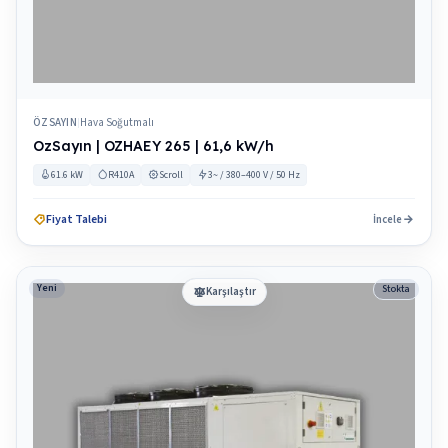
ÖZSAYIN
Hava Soğutmalı
|
OzSayın | OZHAEY 265 | 61,6 kW/h
61.6 kW
R410A
Scroll
3~ / 380–400 V / 50 Hz
Fiyat Talebi
İncele
Yeni
Stokta
Karşılaştır