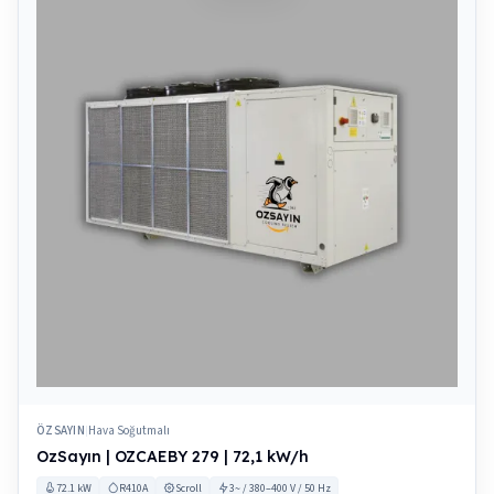
ÖZSAYIN
Hava Soğutmalı
|
OzSayın | OZCAEBY 279 | 72,1 kW/h
72.1 kW
R410A
Scroll
3~ / 380–400 V / 50 Hz