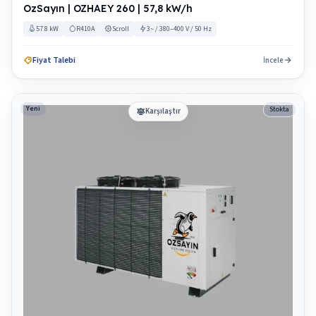
OzSayın | OZHAEY 260 | 57,8 kW/h
57.8 kW
R410A
Scroll
3~ / 380–400 V / 50 Hz
Fiyat Talebi
İncele
Yeni
Stokta
Karşılaştır