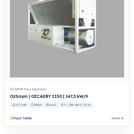
ÖZSAYIN
Hava Soğutmalı
|
OzSayın | OZCAEBY 2150 | 147,3 kW/h
147.3 kW
R410A
Scroll
3~ / 380–400 V / 50 Hz
Fiyat Talebi
İncele