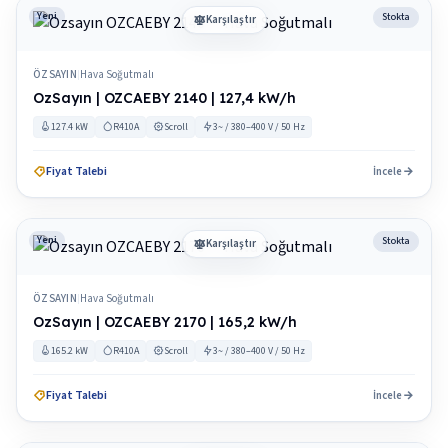
Yeni
Stokta
Karşılaştır
ÖZSAYIN
Hava Soğutmalı
|
OzSayın | OZCAEBY 2140 | 127,4 kW/h
127.4 kW
R410A
Scroll
3~ / 380–400 V / 50 Hz
Fiyat Talebi
İncele
Yeni
Stokta
Karşılaştır
ÖZSAYIN
Hava Soğutmalı
|
OzSayın | OZCAEBY 2170 | 165,2 kW/h
165.2 kW
R410A
Scroll
3~ / 380–400 V / 50 Hz
Fiyat Talebi
İncele