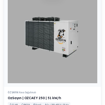
ÖZSAYIN
Hava Soğutmalı
|
OzSayın | OZCAEY 250 | 51 kW/h
51 kW
R410A
Scroll
3~ / 380–400 V / 50 Hz