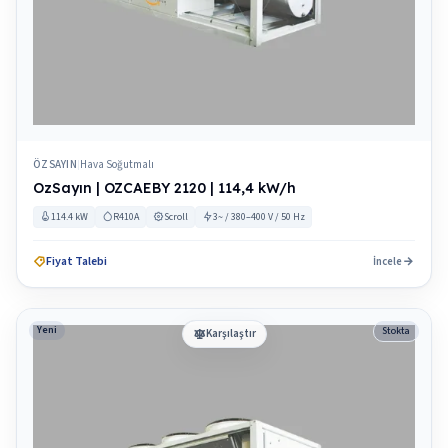
ÖZSAYIN
Hava Soğutmalı
|
OzSayın | OZCAEBY 2120 | 114,4 kW/h
114.4 kW
R410A
Scroll
3~ / 380–400 V / 50 Hz
Fiyat Talebi
İncele
Yeni
Stokta
Karşılaştır