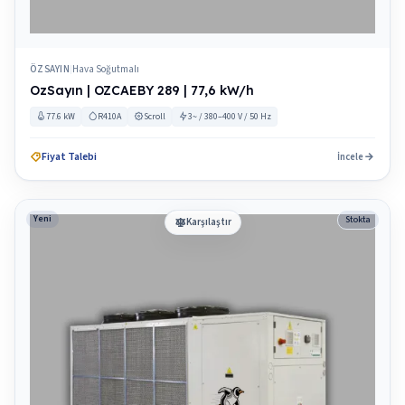
ÖZSAYIN
Hava Soğutmalı
|
OzSayın | OZCAEBY 289 | 77,6 kW/h
77.6 kW
R410A
Scroll
3~ / 380–400 V / 50 Hz
Fiyat Talebi
İncele
Yeni
Stokta
Karşılaştır