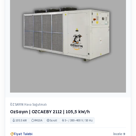
ÖZSAYIN
Hava Soğutmalı
|
OzSayın | OZCAEBY 2112 | 105,5 kW/h
105.5 kW
R410A
Scroll
3~ / 380–400 V / 50 Hz
Fiyat Talebi
İncele