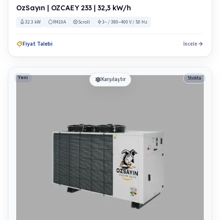
OzSayın | OZCAEY 233 | 32,3 kW/h
32.3 kW
R410A
Scroll
3~ / 380–400 V / 50 Hz
Fiyat Talebi
İncele
Yeni
Stokta
Karşılaştır