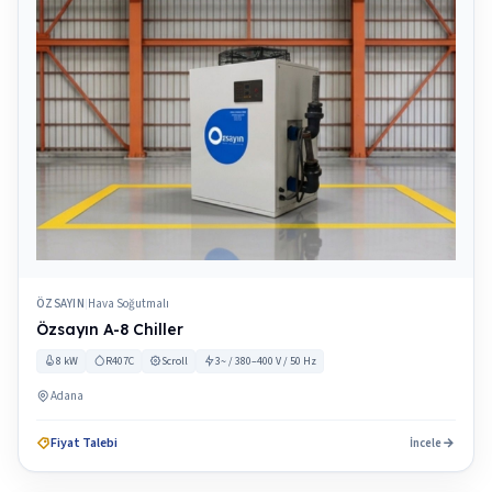
ÖZSAYIN
Hava Soğutmalı
|
Özsayın A-8 Chiller
8 kW
R407C
Scroll
3~ / 380–400 V / 50 Hz
Adana
Fiyat Talebi
İncele