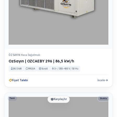
ÖZSAYIN
Hava Soğutmalı
|
OzSayın | OZCAEBY 296 | 86,5 kW/h
86.5 kW
R410A
Scroll
3~ / 380–400 V / 50 Hz
Fiyat Talebi
İncele
Yeni
Stokta
Karşılaştır