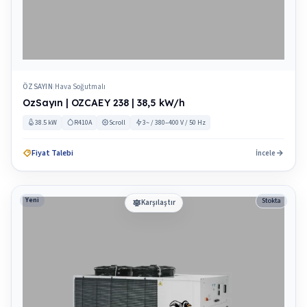
ÖZSAYIN
Hava Soğutmalı
|
OzSayın | OZCAEY 238 | 38,5 kW/h
38.5 kW
R410A
Scroll
3~ / 380–400 V / 50 Hz
Fiyat Talebi
İncele
Yeni
Stokta
Karşılaştır