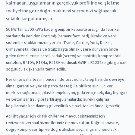
kalmadan, uygulamanın gerçek yük profiline ve işletme
maliyetine göre doğru makineyi seçmenizi sağlayacak
şekilde kurgulanmıştır.
50 kW’tan 2.500 kW’a kadar geniş bir kapasite aralığında fabrika
şartlarında yeniden üretilmiş (remanufactured), kiralık ve yeni
sistemler stoklarımızda yer alır. Trane, Carrier, York, Daikin,
Climaveneta, Rhoss ve Stulz başta olmak üzere dünyanın önde
gelen üreticilerinin scroll, vidalı (screw) ve santrifüj kompresörlü
üniteleri; R410A, R134a, R513A ve düşük GWP’li R1234ze gibi güncel
soğutucu akışkanlarla temin edilir.
Her ünite saha teslimi öncesinde test edilir; talep halinde devreye
alma, garanti ve yedek parça desteği ile birlikte sunulur. Veri
merkezi soğutması, plastik enjeksiyon, gıda ve içecek, ilaç, biyogaz
ve beton santrali gibi farklı uygulamalarda; sürekli çalışma
koşullarında kanıtlanmış güvenilirlik ve hızlı teslim önceliğimizdir.
Acil ihtiyaçlar için kiralık chiller ve mevcut sisteminiz için
revizyon/overhaul hizmetlerimiz de mevcuttur. Doğru kapasite,
doğru kompresör tipi ve doğru akışkan seçimi için mühendislik