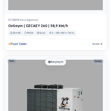
ÖZSAYIN
Hava Soğutmalı
|
OzSayın | OZCAEY 260 | 58,9 kW/h
58.9 kW
R410A
Scroll
3~ / 380–400 V / 50 Hz
Fiyat Talebi
İncele
Yeni
Stokta
Karşılaştır