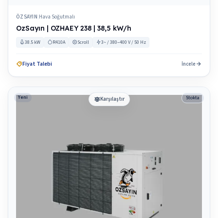
ÖZSAYIN
Hava Soğutmalı
|
OzSayın | OZHAEY 238 | 38,5 kW/h
38.5 kW
R410A
Scroll
3~ / 380–400 V / 50 Hz
Fiyat Talebi
İncele
Yeni
Stokta
Karşılaştır