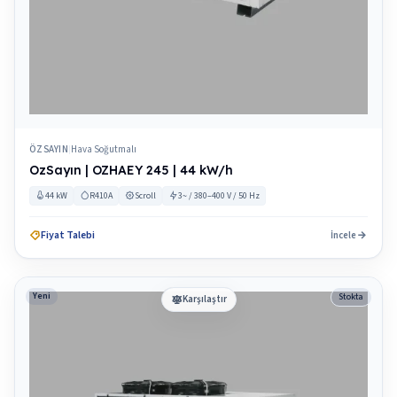
ÖZSAYIN
Hava Soğutmalı
|
OzSayın | OZHAEY 245 | 44 kW/h
44 kW
R410A
Scroll
3~ / 380–400 V / 50 Hz
Fiyat Talebi
İncele
Yeni
Stokta
Karşılaştır