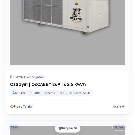
ÖZSAYIN
Hava Soğutmalı
|
OzSayın | OZCAEBY 269 | 65,6 kW/h
65.6 kW
R410A
Scroll
3~ / 380–400 V / 50 Hz
Fiyat Talebi
İncele
Yeni
Stokta
Karşılaştır