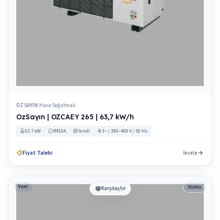
ÖZSAYIN
Hava Soğutmalı
|
OzSayın | OZCAEY 265 | 63,7 kW/h
63.7 kW
R410A
Scroll
3~ / 380–400 V / 50 Hz
Fiyat Talebi
İncele
Yeni
Stokta
Karşılaştır