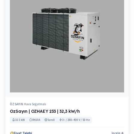
ÖZSAYIN
Hava Soğutmalı
|
OzSayın | OZHAEY 233 | 32,3 kW/h
32.3 kW
R410A
Scroll
3~ / 380–400 V / 50 Hz
Fiyat Talebi
İncele