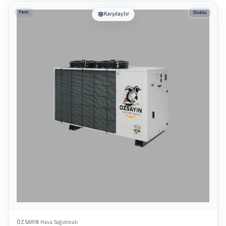
Yeni
Stokta
Karşılaştır
ÖZSAYIN
Hava Soğutmalı
|