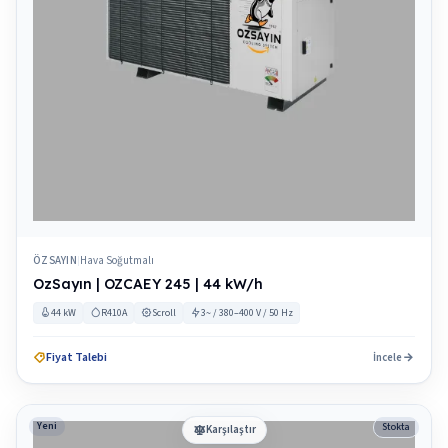
ÖZSAYIN
Hava Soğutmalı
|
OzSayın | OZCAEY 245 | 44 kW/h
44 kW
R410A
Scroll
3~ / 380–400 V / 50 Hz
Fiyat Talebi
İncele
Yeni
Stokta
Karşılaştır