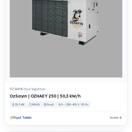
ÖZSAYIN
Hava Soğutmalı
|
OzSayın | OZHAEY 250 | 50,3 kW/h
50.3 kW
R410A
Scroll
3~ / 380–400 V / 50 Hz
Fiyat Talebi
İncele