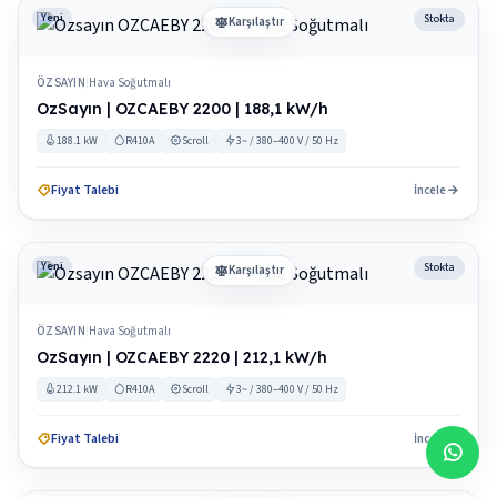
Yeni
Stokta
Karşılaştır
ÖZSAYIN
Hava Soğutmalı
|
OzSayın | OZCAEBY 2200 | 188,1 kW/h
188.1 kW
R410A
Scroll
3~ / 380–400 V / 50 Hz
Fiyat Talebi
İncele
Yeni
Stokta
Karşılaştır
ÖZSAYIN
Hava Soğutmalı
|
OzSayın | OZCAEBY 2220 | 212,1 kW/h
212.1 kW
R410A
Scroll
3~ / 380–400 V / 50 Hz
Fiyat Talebi
İncele