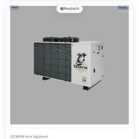
Yeni
Stokta
Karşılaştır
ÖZSAYIN
Hava Soğutmalı
|