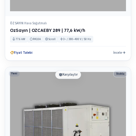
ÖZSAYIN
Hava Soğutmalı
|
OzSayın | OZCAEBY 289 | 77,6 kW/h
77.6 kW
R410A
Scroll
3~ / 380–400 V / 50 Hz
Fiyat Talebi
İncele
Yeni
Stokta
Karşılaştır