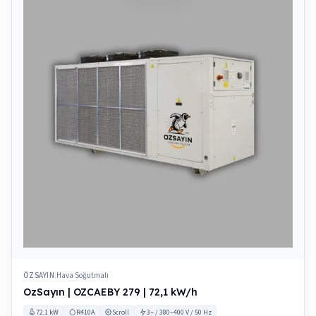
ÖZSAYIN
Hava Soğutmalı
|
OzSayın | OZCAEBY 279 | 72,1 kW/h
72.1 kW
R410A
Scroll
3~ / 380–400 V / 50 Hz