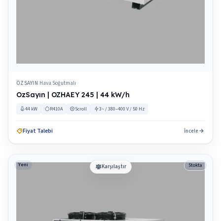
ÖZSAYIN
Hava Soğutmalı
|
OzSayın | OZHAEY 245 | 44 kW/h
44 kW
R410A
Scroll
3~ / 380–400 V / 50 Hz
Fiyat Talebi
İncele
Yeni
Stokta
Karşılaştır