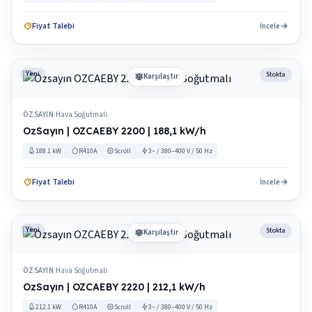
Fiyat Talebi
İncele
Yeni
Stokta
Karşılaştır
ÖZSAYIN
Hava Soğutmalı
|
OzSayın | OZCAEBY 2200 | 188,1 kW/h
188.1 kW
R410A
Scroll
3~ / 380–400 V / 50 Hz
Fiyat Talebi
İncele
Yeni
Stokta
Karşılaştır
ÖZSAYIN
Hava Soğutmalı
|
OzSayın | OZCAEBY 2220 | 212,1 kW/h
212.1 kW
R410A
Scroll
3~ / 380–400 V / 50 Hz