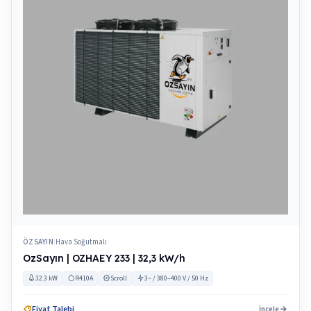
ÖZSAYIN
Hava Soğutmalı
|
OzSayın | OZHAEY 233 | 32,3 kW/h
32.3 kW
R410A
Scroll
3~ / 380–400 V / 50 Hz
Fiyat Talebi
İncele