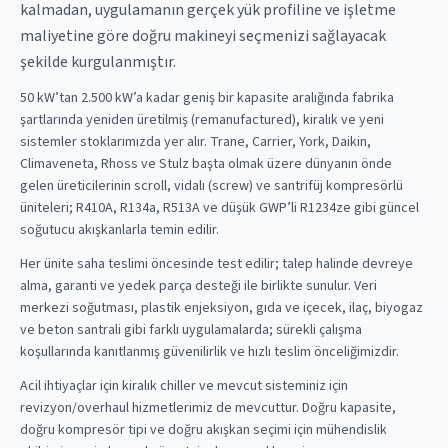
kalmadan, uygulamanın gerçek yük profiline ve işletme
maliyetine göre doğru makineyi seçmenizi sağlayacak
şekilde kurgulanmıştır.
50 kW’tan 2.500 kW’a kadar geniş bir kapasite aralığında fabrika
şartlarında yeniden üretilmiş (remanufactured), kiralık ve yeni
sistemler stoklarımızda yer alır. Trane, Carrier, York, Daikin,
Climaveneta, Rhoss ve Stulz başta olmak üzere dünyanın önde
gelen üreticilerinin scroll, vidalı (screw) ve santrifüj kompresörlü
üniteleri; R410A, R134a, R513A ve düşük GWP’li R1234ze gibi güncel
soğutucu akışkanlarla temin edilir.
Her ünite saha teslimi öncesinde test edilir; talep halinde devreye
alma, garanti ve yedek parça desteği ile birlikte sunulur. Veri
merkezi soğutması, plastik enjeksiyon, gıda ve içecek, ilaç, biyogaz
ve beton santrali gibi farklı uygulamalarda; sürekli çalışma
koşullarında kanıtlanmış güvenilirlik ve hızlı teslim önceliğimizdir.
Acil ihtiyaçlar için kiralık chiller ve mevcut sisteminiz için
revizyon/overhaul hizmetlerimiz de mevcuttur. Doğru kapasite,
doğru kompresör tipi ve doğru akışkan seçimi için mühendislik