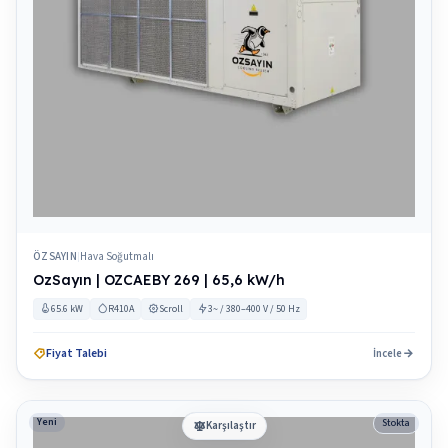
ÖZSAYIN
Hava Soğutmalı
|
OzSayın | OZCAEBY 269 | 65,6 kW/h
65.6 kW
R410A
Scroll
3~ / 380–400 V / 50 Hz
Fiyat Talebi
İncele
Yeni
Stokta
Karşılaştır