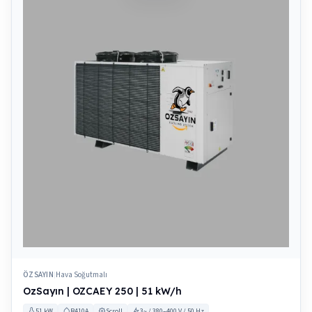
ÖZSAYIN
Hava Soğutmalı
|
OzSayın | OZCAEY 250 | 51 kW/h
51 kW
R410A
Scroll
3~ / 380–400 V / 50 Hz