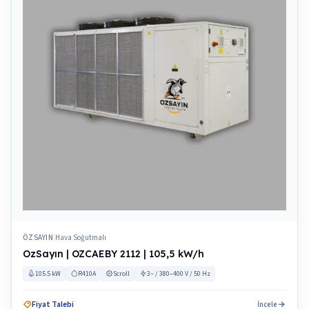
ÖZSAYIN
Hava Soğutmalı
|
OzSayın | OZCAEBY 2112 | 105,5 kW/h
105.5 kW
R410A
Scroll
3~ / 380–400 V / 50 Hz
Fiyat Talebi
İncele