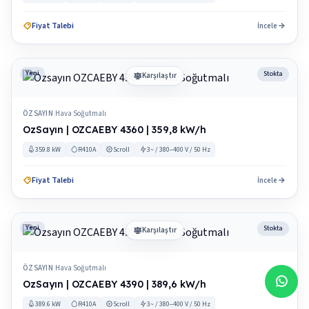
Fiyat Talebi
İncele
Yeni
Stokta
Karşılaştır
ÖZSAYIN
Hava Soğutmalı
|
OzSayın | OZCAEBY 4360 | 359,8 kW/h
359.8 kW
R410A
Scroll
3~ / 380–400 V / 50 Hz
Fiyat Talebi
İncele
Yeni
Stokta
Karşılaştır
ÖZSAYIN
Hava Soğutmalı
|
OzSayın | OZCAEBY 4390 | 389,6 kW/h
389.6 kW
R410A
Scroll
3~ / 380–400 V / 50 Hz