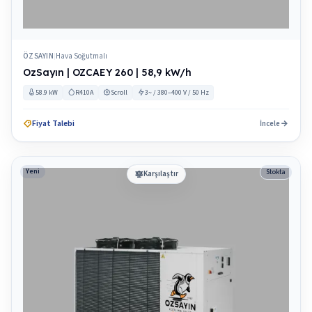
ÖZSAYIN
Hava Soğutmalı
|
OzSayın | OZCAEY 260 | 58,9 kW/h
58.9 kW
R410A
Scroll
3~ / 380–400 V / 50 Hz
Fiyat Talebi
İncele
Yeni
Stokta
Karşılaştır