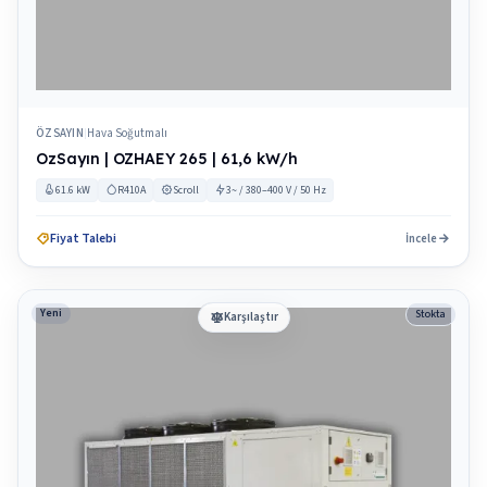
ÖZSAYIN
Hava Soğutmalı
|
OzSayın | OZHAEY 265 | 61,6 kW/h
61.6 kW
R410A
Scroll
3~ / 380–400 V / 50 Hz
Fiyat Talebi
İncele
Yeni
Stokta
Karşılaştır