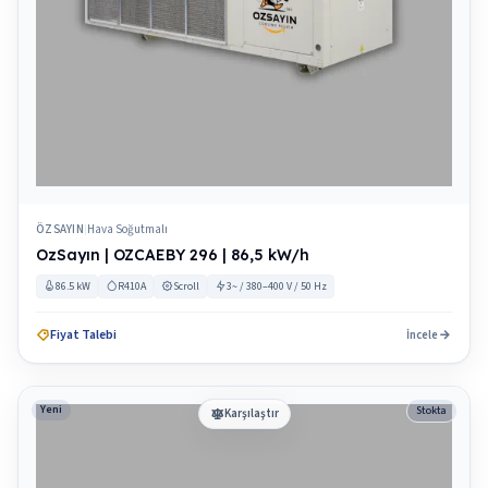
ÖZSAYIN
Hava Soğutmalı
|
OzSayın | OZCAEBY 296 | 86,5 kW/h
86.5 kW
R410A
Scroll
3~ / 380–400 V / 50 Hz
Fiyat Talebi
İncele
Yeni
Stokta
Karşılaştır