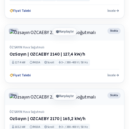
Fiyat Talebi
İncele
Yeni
Stokta
Karşılaştır
ÖZSAYIN
Hava Soğutmalı
|
OzSayın | OZCAEBY 2140 | 127,4 kW/h
127.4 kW
R410A
Scroll
3~ / 380–400 V / 50 Hz
Fiyat Talebi
İncele
Yeni
Stokta
Karşılaştır
ÖZSAYIN
Hava Soğutmalı
|
OzSayın | OZCAEBY 2170 | 165,2 kW/h
165.2 kW
R410A
Scroll
3~ / 380–400 V / 50 Hz