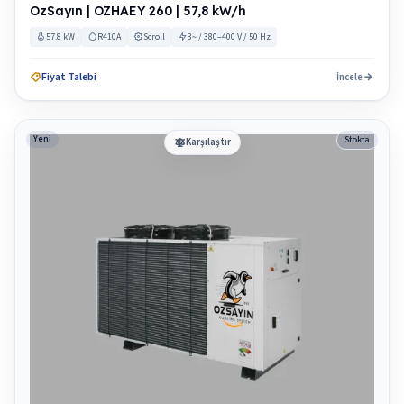
OzSayın | OZHAEY 260 | 57,8 kW/h
57.8 kW
R410A
Scroll
3~ / 380–400 V / 50 Hz
Fiyat Talebi
İncele
Yeni
Stokta
Karşılaştır