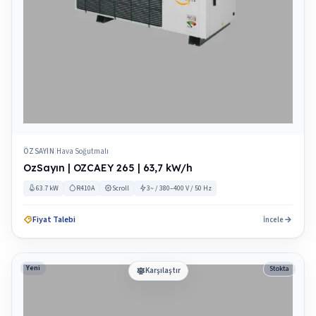
ÖZSAYIN
Hava Soğutmalı
|
OzSayın | OZCAEY 265 | 63,7 kW/h
63.7 kW
R410A
Scroll
3~ / 380–400 V / 50 Hz
Fiyat Talebi
İncele
Yeni
Stokta
Karşılaştır