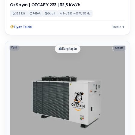
OzSayın | OZCAEY 233 | 32,3 kW/h
32.3 kW
R410A
Scroll
3~ / 380–400 V / 50 Hz
Fiyat Talebi
İncele
Yeni
Stokta
Karşılaştır