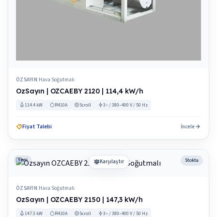
ÖZSAYIN
Hava Soğutmalı
|
OzSayın | OZCAEBY 2120 | 114,4 kW/h
114.4 kW
R410A
Scroll
3~ / 380–400 V / 50 Hz
Fiyat Talebi
İncele
Yeni
Stokta
Karşılaştır
ÖZSAYIN
Hava Soğutmalı
|
OzSayın | OZCAEBY 2150 | 147,3 kW/h
147.3 kW
R410A
Scroll
3~ / 380–400 V / 50 Hz