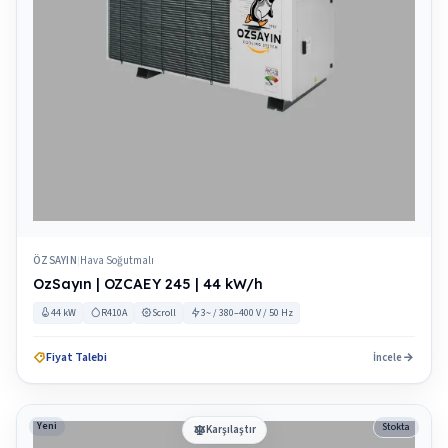
ÖZSAYIN
Hava Soğutmalı
|
OzSayın | OZCAEY 245 | 44 kW/h
44 kW
R410A
Scroll
3~ / 380–400 V / 50 Hz
Fiyat Talebi
İncele
Yeni
Stokta
Karşılaştır