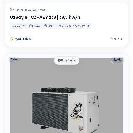
ÖZSAYIN
Hava Soğutmalı
|
OzSayın | OZHAEY 238 | 38,5 kW/h
38.5 kW
R410A
Scroll
3~ / 380–400 V / 50 Hz
Fiyat Talebi
İncele
Yeni
Stokta
Karşılaştır