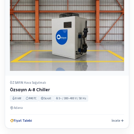
ÖZSAYIN
Hava Soğutmalı
|
Özsayın A-8 Chiller
8 kW
R407C
Scroll
3~ / 380–400 V / 50 Hz
Adana
Fiyat Talebi
İncele