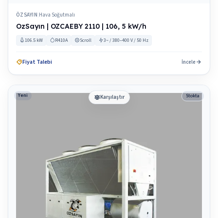
ÖZSAYIN
Hava Soğutmalı
|
OzSayın | OZCAEBY 2110 | 106, 5 kW/h
106.5 kW
R410A
Scroll
3~ / 380–400 V / 50 Hz
Fiyat Talebi
İncele
Yeni
Stokta
Karşılaştır