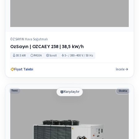
ÖZSAYIN
Hava Soğutmalı
|
OzSayın | OZCAEY 238 | 38,5 kW/h
38.5 kW
R410A
Scroll
3~ / 380–400 V / 50 Hz
Fiyat Talebi
İncele
Yeni
Stokta
Karşılaştır