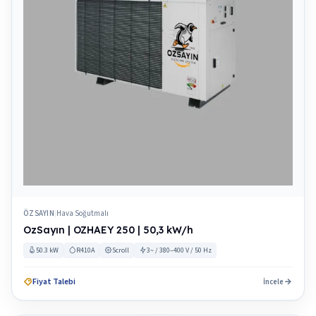
ÖZSAYIN
Hava Soğutmalı
|
OzSayın | OZHAEY 250 | 50,3 kW/h
50.3 kW
R410A
Scroll
3~ / 380–400 V / 50 Hz
Fiyat Talebi
İncele